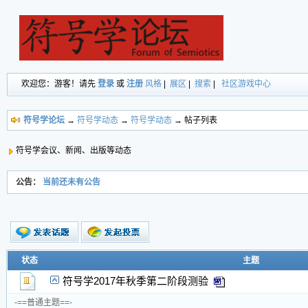
欢迎您：游客！请先
登录
或
注册
风格
|
展区
|
搜索
|
社区游戏中心
符号学论坛
→
符号学动态
→
符号学动态
→ 帖子列表
符号学会议、新闻、出版等动态
公告：
当前还未有公告
新的主题
状态
主题
投票帖
符号学2017年秋季第二阶段测验
交易帖
新小字报
-==普通主题==-