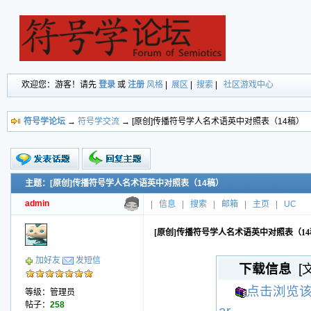
欢迎您：游客！请先
登录
或
注册
风格
|
展区
|
搜索
|
社区游戏中心
符号学论坛
→
符号学交流
→ [原创]传播符号学人名术语英中对照表（14稿）
主题：[原创]传播符号学人名术语英中对照表（14稿）
新的主题
投票帖
admin
|
信息
|
搜索
|
邮箱
|
主页
|
UC
交易帖
小字报
[原创]传播符号学人名术语英中对照表（1
加好友
发短信
下载信息
[
点击浏览该
等级：管理员
帖子：
258
ar