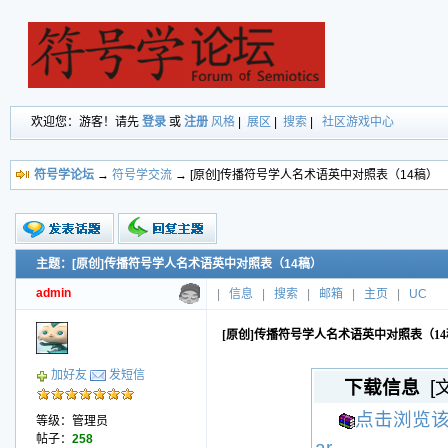
欢迎您：游客！请先
登录
或
注册
风格
|
展区
|
搜索
|
社区游戏中心
符号学论坛
→
符号学交流
→ [原创]传播符号学人名术语英中对照表（14稿）
主题：[原创]传播符号学人名术语英中对照表（14稿）
新的主题
投票帖
admin
|
信息
|
搜索
|
邮箱
|
主页
|
UC
交易帖
小字报
[原创]传播符号学人名术语英中对照表（1
加好友
发短信
下载信息
[
点击浏览该
等级：管理员
帖子：
258
ar