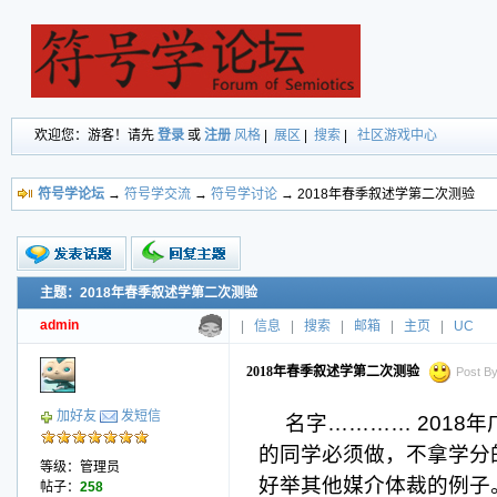
欢迎您：游客！请先
登录
或
注册
风格
|
展区
|
搜索
|
社区游戏中心
符号学论坛
→
符号学交流
→
符号学讨论
→ 2018年春季叙述学第二次测验
主题：2018年春季叙述学第二次测验
新的主题
投票帖
admin
|
信息
|
搜索
|
邮箱
|
主页
|
UC
交易帖
小字报
2018年春季叙述学第二次测验
Post By
加好友
发短信
名字………… 201
的同学必须做，不拿学分
等级：管理员
好举其他媒介体裁的例子
帖子：
258