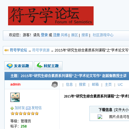
欢迎您：游客！请先
登录
或
注册
风格
|
展区
|
搜索
|
社区游戏中心
符号学论坛
→
符号学资源
→ 2015年“研究生综合素质系列课程”之“学术论文写
主题：2015年“研究生综合素质系列课程”之“学术论文写作” 赵毅衡教授主讲
新的主题
投票帖
admin
|
信息
|
搜索
|
邮箱
|
主页
|
UC
交易帖
小字报
2015年“研究生综合素质系列课程”之“学
加好友
发短信
下载信息
[文件大小
等级：管理员
帖子：
258