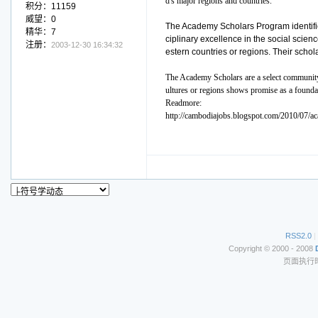
d's major regions and countries.
积分：11159
威望：0
The Academy Scholars Program identifie
精华：7
ciplinary excellence in the social scien
注册：
2003-12-30 16:34:32
estern countries or regions. Their schol
The Academy Scholars are a select community o
ultures or regions shows promise as a foundati
Readmore:
http://cambodiajobs.blogspot.com/2010/07/ac
RSS2.0
|
Copyright © 2000 - 2008
页面执行时间