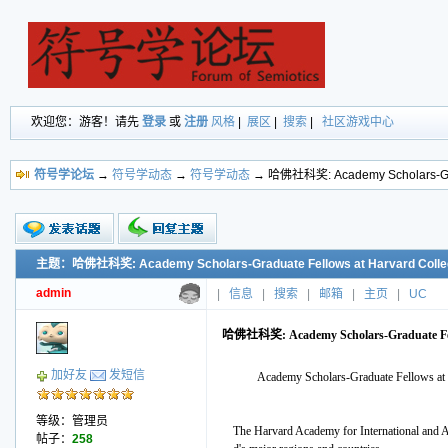
欢迎您：游客！请先
登录
或
注册
风格
|
展区
|
搜索
|
社区游戏中心
符号学论坛
→
符号学动态
→
符号学动态
→ 哈佛社科奖: Academy Scholars-Grad
主题：哈佛社科奖: Academy Scholars-Graduate Fellows at Harvard Colle
新的主题
投票帖
admin
|
信息
|
搜索
|
邮箱
|
主页
|
UC
交易帖
小字报
哈佛社科奖: Academy Scholars-Graduate Fell
加好友
发短信
Academy Scholars-Graduate Fellows at
等级：管理员
The Harvard Academy for International and Are
帖子：
258