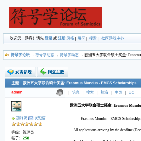
欢迎您：游客！请先
登录
或
注册
风格
|
展区
|
搜索
|
社区游戏中心
符号学论坛
→
符号学动态
→
符号学动态
→ 欧洲五大学联合硕士奖金: Erasmus Mun
主题：欧洲五大学联合硕士奖金: Erasmus Mundus - EMGS Scholarships
新的主题
投票帖
admin
|
信息
|
搜索
|
邮箱
|
主页
|
UC
交易帖
小字报
欧洲五大学联合硕士奖金: Erasmus Mundus - 
加好友
发短信
Erasmus Mundus - EMGS Scholarship
All applications arriving by the deadline (De
等级：管理员
帖子：
258