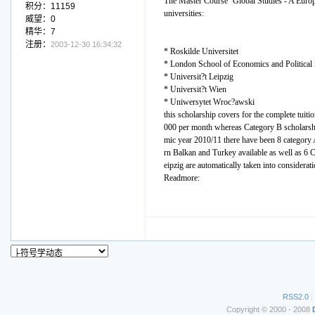
The Master Course ‘Global Studies - A Europe
积分：11159
universities:
威望：0
精华：7
注册：
2003-12-30 16:34:32
* Roskilde Universitet
* London School of Economics and Political 
* Universit?t Leipzig
* Universit?t Wien
* Uniwersytet Wroc?awski
this scholarship covers for the complete tuiti
000 per month whereas Category B scholarship
mic year 2010/11 there have been 8 category A
rn Balkan and Turkey available as well as 6 Ca
eipzig are automatically taken into considera
Readmore:
RSS2.0
|
Copyright © 2000 - 2008