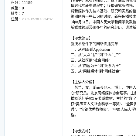
传播学，或者传播研究，这个最密切地
积分：11159
体时代的转型过程中；传播研究所依托
威望：0
将新媒体作为技术基础、研究和实践的
精华：7
络刚刚有一些认识的时候，新兴传播技术
注册：
2003-12-30 16:34:32
0年8月31日，中国人民大学新闻学院
新媒体领域浸润多年的研究经历，讲述
【沙龙题目】
新技术条件下的网络传播变革
一、从WEB到Application
二、从“大众门户”到“个人门户”
三、从社区到“社会网络”
四、从“内容为王”到“关系为王”
五、从“网络媒体”到“网络社会”
【主讲人介绍】
彭兰，女，湖南长沙人。博士，中国人
心”研究员，北京网络媒体协会理事。主
播概论》等9部专著或教材，主持的“数
获“吴玉章人文社会科学一等奖”、“全国
兵”、“宝钢优秀教师奖”、“中国人民大
程。
【沙龙安排】