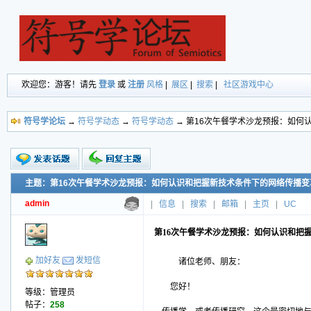
欢迎您：游客！请先
登录
或
注册
风格
|
展区
|
搜索
|
社区游戏中心
符号学论坛
→
符号学动态
→
符号学动态
→ 第16次午餐学术沙龙预报：如何
主题：第16次午餐学术沙龙预报：如何认识和把握新技术条件下的网络传播变
新的主题
投票帖
admin
|
信息
|
搜索
|
邮箱
|
主页
|
UC
交易帖
小字报
第16次午餐学术沙龙预报：如何认识和把
加好友
发短信
诸位老师、朋友：
您好！
等级：管理员
帖子：
258