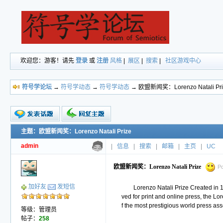
欢迎您：游客！请先
登录
或
注册
风格
|
展区
|
搜索
|
社区游戏中心
符号学论坛
→
符号学动态
→
符号学动态
→ 欧盟新闻奖：Lorenzo Natali Pri
主题：欧盟新闻奖：Lorenzo Natali Prize
新的主题
投票帖
admin
|
信息
|
搜索
|
邮箱
|
主页
|
UC
交易帖
小字报
欧盟新闻奖：Lorenzo Natali Prize
Po
加好友
发短信
Lorenzo Natali Prize Created in
ved for print and online press, the L
f the most prestigious world press as
等级：管理员
帖子：
258