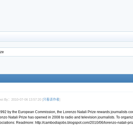
ze
st By：2010-07-06 13:57:20 [
只看该作者
]
 1992 by the European Commission, the Lorenzo Natali Prize rewards journalists 
orenzo Natali Prize has opened in 2008 to radio and television journalists. To org
sociations: Readmore: http://cambodiajobs.blogspot.com/2010/06/lorenzo-natali-pri