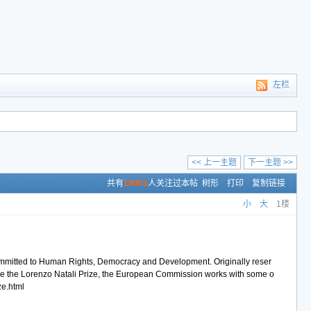
左栏
<< 上一主题
下一主题 >>
共有
19001
人关注过本帖
树形
打印
复制链接
小
大
1楼
committed to Human Rights, Democracy and Development. Originally reser
anize the Lorenzo Natali Prize, the European Commission works with some o
ze.html