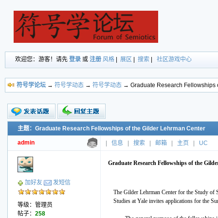
欢迎您：游客！请先
登录
或
注册
风格
|
展区
|
搜索
|
社区游戏中心
符号学论坛
→
符号学动态
→
符号学动态
→ Graduate Research Fellowships o
主题：Graduate Research Fellowships of the Gilder Lehrman Center
新的主题
投票帖
admin
|
信息
|
搜索
|
邮箱
|
主页
|
UC
交易帖
小字报
Graduate Research Fellowships of the Gild
加好友
发短信
The Gilder Lehrman Center for the Study of S
Studies at Yale invites applications for the
等级：管理员
帖子：
258