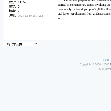
The general purpose of the fellowships is
积分：11159
storical or contemporary issues involving the 
威望：0
ernationally. Fellowships up to $3,000 will b
精华：7
oral levels. Applications from graduate stude
注册：
2003-12-30 16:34:32
--
RSS2.0
|
Copyright © 2000 - 2008
页面执行时间