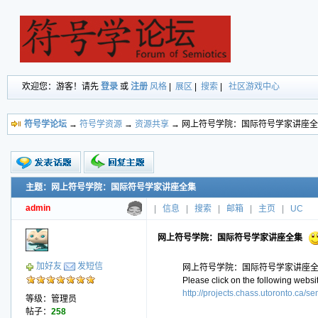
欢迎您：游客！请先
登录
或
注册
风格
|
展区
|
搜索
|
社区游戏中心
符号学论坛
→
符号学资源
→
资源共享
→ 网上符号学院：国际符号学家讲座
主题：网上符号学院：国际符号学家讲座全集
新的主题
投票帖
admin
|
信息
|
搜索
|
邮箱
|
主页
|
UC
交易帖
小字报
网上符号学院：国际符号学家讲座全集
加好友
发短信
网上符号学院：国际符号学家讲座全集（Semio
Please click on the following
websi
http://projects.chass.utoronto.ca/se
等级：管理员
帖子：
258