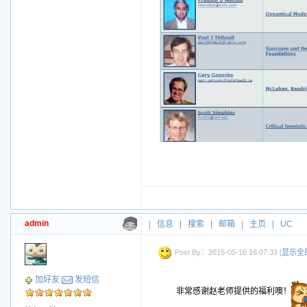
admin
|
信息
|
搜索
|
邮箱
|
主页
|
UC
Post By：2015-05-16 16:07:33 [
显示全
加好友
发短信
非常感谢赵老师提供的福利噢！