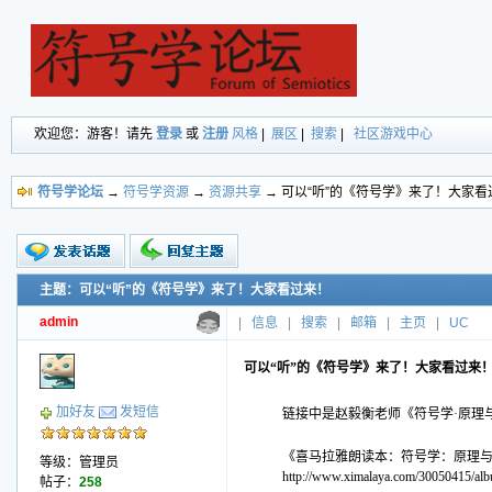
欢迎您：游客！请先
登录
或
注册
风格
|
展区
|
搜索
|
社区游戏中心
符号学论坛
→
符号学资源
→
资源共享
→ 可以“听”的《符号学》来了！大家看
主题：可以“听”的《符号学》来了！大家看过来！
新的主题
投票帖
admin
|
信息
|
搜索
|
邮箱
|
主页
|
UC
交易帖
小字报
可以“听”的《符号学》来了！大家看过来
加好友
发短信
链接中是赵毅衡老师《符号学·原理
《喜马拉雅朗读本：符号学：原理
等级：管理员
http://www.ximalaya.com/30050415/al
帖子：
258