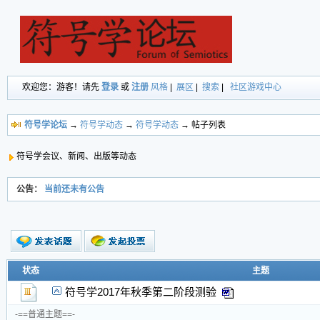
欢迎您：游客！请先
登录
或
注册
风格
|
展区
|
搜索
|
社区游戏中心
符号学论坛
→
符号学动态
→
符号学动态
→ 帖子列表
符号学会议、新闻、出版等动态
公告：
当前还未有公告
新的主题
状态
主题
投票帖
符号学2017年秋季第二阶段测验
交易帖
新小字报
-==普通主题==-