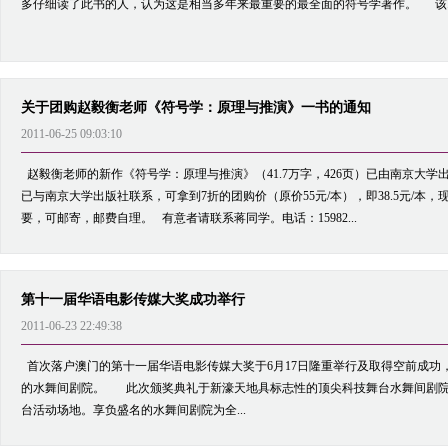
多仔细读了此书的人，认为这是相当多年来最重要的最全面的符号学著作。 该..
关于团购赵毅衡老师《符号学：原理与推演》一书的通知
2011-06-25 09:03:10
赵毅衡老师的新作《符号学：原理与推演》（41.7万字，426页）已由南京大
已与南京大学出版社联系，可拿到7折的团购价（原价55元/本），即38.5元/本
要，可邮寄，邮费自理。 有意者请联系蒋同学。电话：15982...
第十一届华语电影传媒大奖成功举行
2011-06-23 22:49:38
首次落户澳门的第十一届华语电影传媒大奖于6月17日隆重举行及取得空前成功
的水舞间剧院。 此次颁奖典礼于新濠天地具标志性的顶尖科技舞台水舞间剧院
台活动场地。享负盛名的水舞间剧院为全...