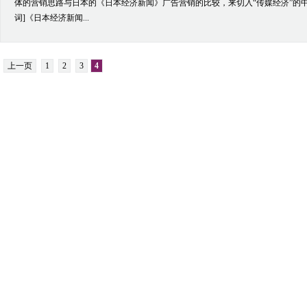
体的营销思路与日本的《日本经济新闻》广告营销的比较，来切入“传媒经济”的中
词]《日本经济新闻...
上一页
1
2
3
4