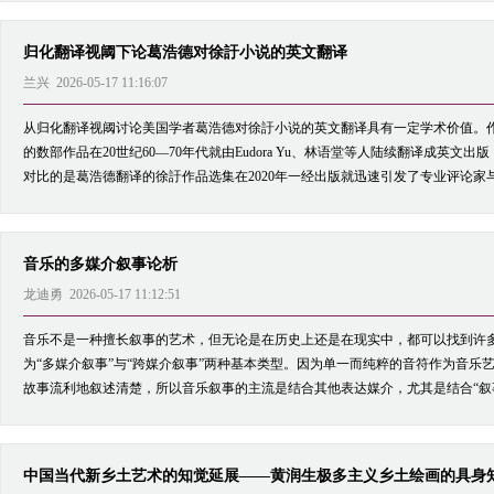
归化翻译视阈下论葛浩德对徐訏小说的英文翻译
兰兴 2026-05-17 11:16:07
从归化翻译视阈讨论美国学者葛浩德对徐訏小说的英文翻译具有一定学术价值。
的数部作品在20世纪60—70年代就由Eudora Yu、林语堂等人陆续翻译成英
对比的是葛浩德翻译的徐訏作品选集在2020年一经出版就迅速引发了专业评论家与
音乐的多媒介叙事论析
龙迪勇 2026-05-17 11:12:51
音乐不是一种擅长叙事的艺术，但无论是在历史上还是在现实中，都可以找到许
为“多媒介叙事”与“跨媒介叙事”两种基本类型。因为单一而纯粹的音符作为音乐
故事流利地叙述清楚，所以音乐叙事的主流是结合其他表达媒介，尤其是结合“叙事
中国当代新乡土艺术的知觉延展——黄润生极多主义乡土绘画的具身