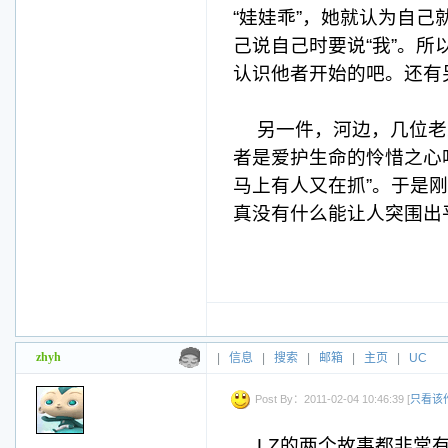
“娃娃乖”，她就认为自
己说自己时要说“我”。
认识他者开始的吧。还有
另一件，河边，几位老
者是爱护生命的怜惜之心
马上有人又在抓”。于是
真没有什么能让人突围出
zhyh
|
信息
|
搜索
|
邮箱
|
主页
|
UC
Post By：2011-02-04 10:46:39 [
只看该
LZ的两个故事都非常