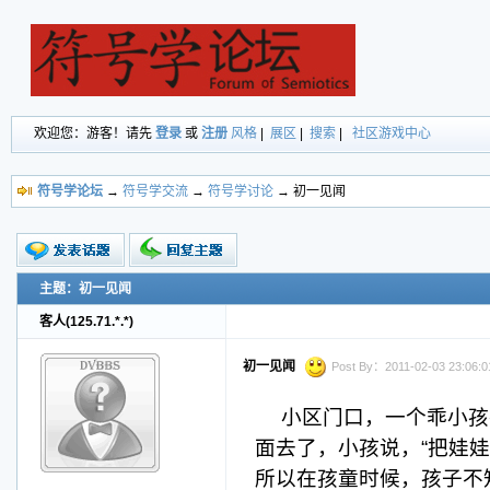
欢迎您：游客！请先
登录
或
注册
风格
|
展区
|
搜索
|
社区游戏中心
符号学论坛
→
符号学交流
→
符号学讨论
→ 初一见闻
主题：初一见闻
新的主题
投票帖
客人(125.71.*.*)
交易帖
小字报
初一见闻
Post By：2011-02-03 23:06:01
小区门口，一个乖小孩
面去了，小孩说，“把娃娃
所以在孩童时候，孩子不知道