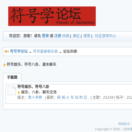
欢迎您：游客！请先
登录
或
注册
风格
|
展区
|
搜索
|
社区游戏中心
符号学论坛
→
符号富豪俱乐部
→ 论坛列表
符号娱乐、符号八卦、灌水聊天
子版面
符号娱乐、符号八卦
娱乐、八卦、聊天交流
版主：
救人考察
| 最新：
麻 城 火 车 站 附 近...
| 主题：
21234
| 帖子：
21
RSS2.0
|
Copyright © 2000 - 2008