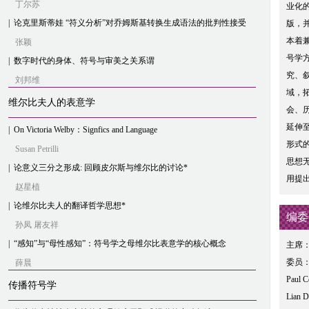
丁尔苏
业化
|
论克里斯蒂娃 “符义分析”对乔姆斯基转换生成语法的批判性接受
版，
本着
张颖
号学
|
数字时代的身体、符号与审美之关系谓
究、
刘邦维
域，
维尔比夫人的表意学
会、
延伸
|
On Victoria Welby：Signfics and Language
形式
Susan Petrilli
思想
|
论意义三分之形成: 回顾皮尔斯与维尔比的讨论*
用提
赵星植
|
论维尔比夫人的翻译哲学思想*
编委
孙凤 屠友祥
|
“感知”与“母性感知”：符号学之母维尔比表意学的核心概念
主席
委员
薛晨
Paul C
传播符号学
Lian D