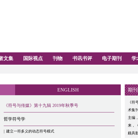
者文集
国际视点
刊物
书讯书评
电子期刊
学
ENGLISH
期刊
《符
《符号与传媒》第十九辑 2019年秋季号
术集
主编
哲学符号学
来，
|
建立一符多义的动态符号模式
颇具