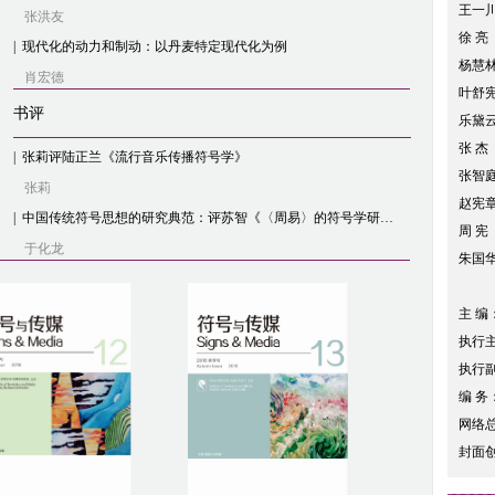
王一
张洪友
徐 亮
|
现代化的动力和制动：以丹麦特定现代化为例
杨慧
肖宏德
叶舒
书评
乐黛
张 
|
张莉评陆正兰《流行音乐传播符号学》
张智
张莉
赵宪
|
中国传统符号思想的研究典范：评苏智《〈周易〉的符号学研究》
周 宪
于化龙
朱国
主 编
执行
执行
编 务
网络
封面