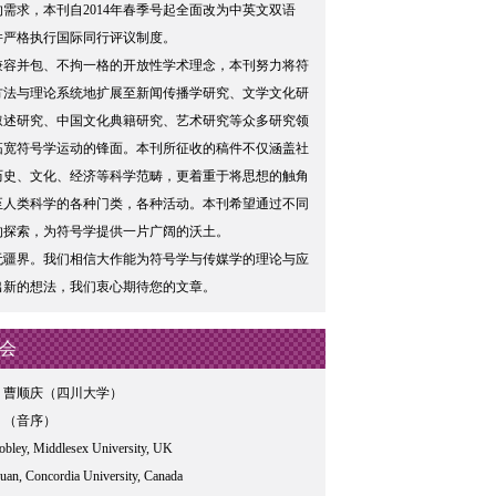
的需求，本刊自2014年春季号起全面改为中英文双语
并严格执行国际同行评议制度。
兼容并包、不拘一格的开放性学术理念，本刊努力将符
方法与理论系统地扩展至新闻传播学研究、文学文化研
叙述研究、中国文化典籍研究、艺术研究等众多研究领
拓宽符号学运动的锋面。本刊所征收的稿件不仅涵盖社
历史、文化、经济等科学范畴，更着重于将思想的触角
至人类科学的各种门类，各种活动。本刊希望通过不同
的探索，为符号学提供一片广阔的沃土。
无疆界。我们相信大作能为符号学与传媒学的理论与应
出新的想法，我们衷心期待您的文章。
会
：曹顺庆（四川大学）
：（音序）
obley, Middlesex University, UK
uan, Concordia University, Canada