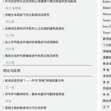
|
作为信息性社会支持的心理健康干预式报道的意动叙述
Kalevi 
Mabel 
林正 蒋晓丽
Massim
|
伴随文本框架下的元新闻话语研究
Susan P
李红秀
Eero Ta
|
论移动互联时代手机对人之自我的建构及驯化
Yiyan 
王小英
蔡秀枝
|
名人符号隐含作者的价值预设与语境顺应
丁尔
闫文君
傅修
|
视觉文化时代图像叙述中的意识形态研究
龚鹏
王立慧
蒋述
李 彬
理论与应用
李凤
|
叙述还是所述？——作为“风格”的电影蒙太奇
李 杰
文一茗
乔国
|
符号学与翻译研究：雅各布森符号翻译观再探
申 丹
陶东
罗金
王 宁
|
英雄之旅的叙述动力与元化特质