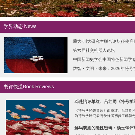
学界动态 News
藏大-川大研究生联合论坛征稿启
第六届社交机器人论坛
中国新闻史学会中国特色新闻学专业委
数智・文明・未来：2026年符
书评快递Book Reviews
邓楚怡评单红、吕红周《符号学经典
《符号学经典导读》由单红、吕红周
为符号学研究者与爱好者初步了解符号.
解码戏剧的隐性密码：杨玉铧评胡一