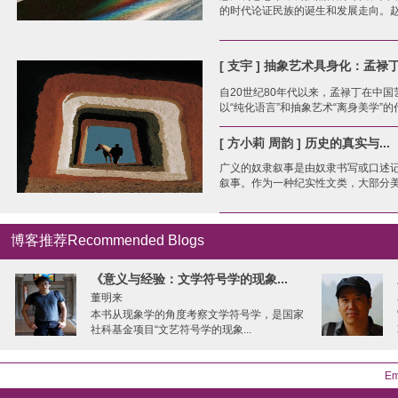
的时代论证民族的诞生和发展走向。赵毅
[ 支宇 ] 抽象艺术具身化：孟禄丁
自20世纪80年代以来，孟禄丁在中国
以“纯化语言”和抽象艺术“离身美学”的代
[ 方小莉 周韵 ] 历史的真实与...
广义的奴隶叙事是由奴隶书写或口述
叙事。作为一种纪实性文类，大部分美国
博客推荐Recommended Blogs
《意义与经验：文学符号学的现象...
董明来
本书从现象学的角度考察文学符号学，是国家
社科基金项目“文艺符号学的现象...
Em