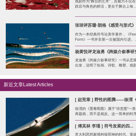
戏剧作为“舞台的艺术”，其魅力不仅
跌宕与角色的鲜活，更在于舞台上每...
张琰评苏珊·朗格《感受与形式》
作为一本经典符号论美学著作，《Feelin
Form》一书并非第一次被国内引进。..
杨黄悦评龙迪勇《跨媒介叙事研
龙迪勇《跨媒介叙事研究》一书从宏
出发，说明了绘画、诗歌、雕塑、戏剧.
新近文章Latest Articles
[ 赵宪章 ] 野性的图腾——徐渭《墨
徐渭的《墨葡萄图》属于“诗意图”一
再题画，而不是相反。这一简单的时序考
[ 傅其林 李瑾 ] 符号发展的四...
意大利思想家维柯按照神的时代、英