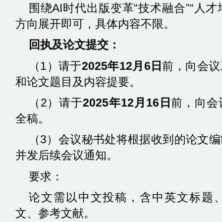
围绕
AI
时代出版变革“技术融合”“人才
方向展开即可，具体内容不限。
回执及论文提交：
（
1
）请于
2025
年
12
月
6
日
前，向会议
和论文题目及内容提要。
（
2
）请于
2025
年
12
月
16
日
前，向会
全稿。
（
3
）会议秘书处将根据收到的论文编
并发后续会议通知。
要求：
论文需以中文投稿，含中英文标题
文、参考文献。