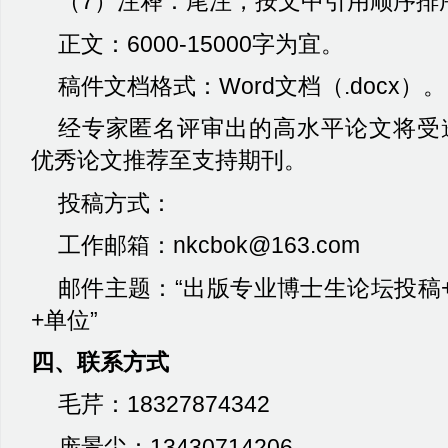
（
7
）注释：尾注，按文中引用顺序排
正文：
6000-15000
字为宜。
稿件文档格式：
Word
文档（
.docx
）。
经专家匿名评审出的高水平论文将受
优秀论文推荐至支持期刊。
投稿方式：
工作邮箱：
nkcbok@163.com
邮件主题：“出版专业博士生论坛投稿
+
单位”
四、联系方式
毛芹：
18327874342
庞景尘：
13430714206