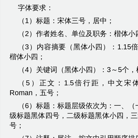
字体要求：
（
1
）标题：宋体三号，居中；
（
2
）作者姓名、单位及职务：楷体小
（
3
）内容摘要（黑体小四）：
1.15
楷体小四；
（
4
）关键词（黑体小四）：
3
～
5
个，
（
5
）正文：
1.5
倍行距，中文宋
Roman
，五号；
（
6
）标题：标题层级依次为：一、（
级标题黑体四号，二级标题黑体小四，三
号；