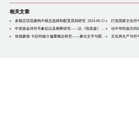
相关文章
多模态话语建构中模态选择和配置原则研究
2024-06-11
打造国家文化符号：
中英炼金诗符号象征以及阐释研究——以《悟真篇》与《十二道门》为例
论中华民族共同
20
埃德蒙德·卡彭特媒介偏重概念研究——兼论文字与图像的媒介偏重
文化再生产与符号
2024-06