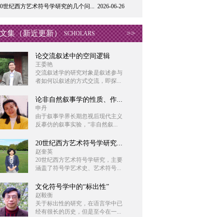
20世纪西方艺术符号学研究的几个问...
2026-06-26
文集（新近更新）
>>
SCHOLARS
论交流叙述中的空间逻辑
王委艳
交流叙述学的研究对象是叙述参与
者如何以叙述的方式交流，即探...
论非自然叙事学的性质、作...
申丹
由于叙事学界长期忽视后现代主义
反摹仿的叙事实验，“非自然叙...
20世纪西方艺术符号学研究...
赵奎英
20世纪西方艺术符号学研究，主要
涵盖了符号学艺术史、艺术符号...
文化符号学中的“标出性”
赵毅衡
关于标出性的研究，在语言学中已
经有很长的历史，但是至今在一...