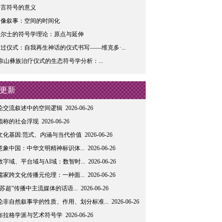
语言符号的意义
图像叙事：空间的时间化
2017-04-11
皮尔士的符号学理论：原点与延伸
2017-04-11
过仪式：自我再生神话的仪式书写——维克多·...
2017-04-11
凉山彝族治疗仪式的生态符号学分析：...
更新
论交流叙述中的空间逻辑
2026-06-26
指称的社会浮现
2026-06-26
文化基因:范式、内涵与当代价值
2026-06-26
意象中国：中华文明精神标识体...
2026-06-26
数字域、平台域与AI域：数智时...
2026-06-26
儒家跨文化传播元伦理：一种面...
2026-06-26
“苏超”传播中主流媒体的话语...
2026-06-26
论非自然叙事学的性质、作用、划分标准...
2026-06-26
布拉格学派与艺术符号学
2026-06-26