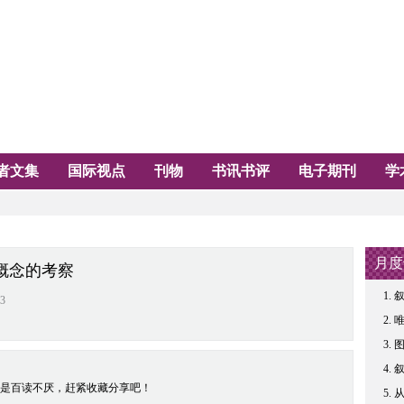
者文集
国际视点
刊物
书讯书评
电子期刊
学
月度
术概念的考察
叙
3
是百读不厌，赶紧收藏分享吧！
从