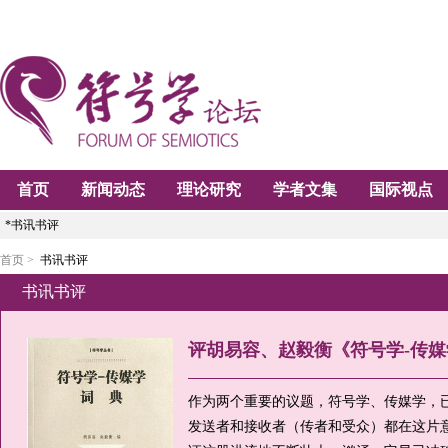
首页
新闻动态
理论研究
学者文集
国际视点
*书讯书评
首页 >
书讯书评
书讯书评
评胡易容、赵毅衡《符号学-传
作为两个重要的议题，符号学、传媒学，
发送者和接收者（传者和受众）都在这片