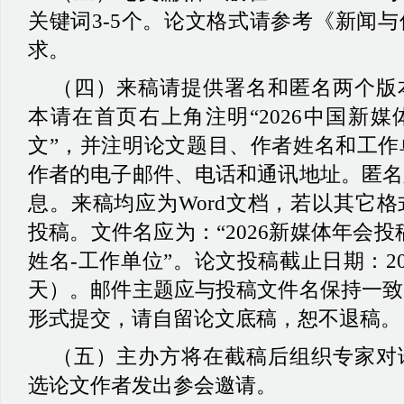
关键词3-5个。论文格式请参考
《
新闻与
求。
（
四
）
来稿请提供署名和匿名两个版
本请在首页右上角注明
“
2026中国新
文
”
，并注明论文题目、作者姓名和工作
作者的电子邮件、电话和通讯地址。匿名
息。来稿均应为
Word文档，若以
其它格
投稿。文件名应为
：
“
2026新媒体年会投
姓名
-
工作单位
”
。论文投稿截止日期
：
2
天
）
。邮件主题应与投稿文件名保持一致
形式提交，请自留论文底稿，恕不退稿。
（
五
）
主办方将在截稿后组织专家对
选论文作者发出参会邀请。