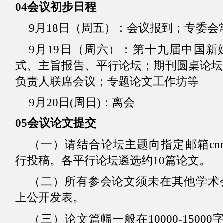
04会议初步日程
9月18日
（
周五
）：
会议报到
；
专委会
9月19日
（
周六
）：
第十九届中国新
式、主旨报告、平行论坛
；
期刊圆桌论坛
负责人联席会议
；
专题论文工作坊等
9月20日(周日)
：
离会
05会议论文提交
（
一
）
请结合论坛主题向指定邮箱
cn
行投稿。各平行论坛遴选约10篇论文。
（
二
）
所有参会论文须未在其他学术
上公开发表。
（
三
）
论文篇幅一般在
10000-150