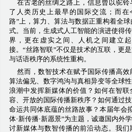
在古老的丝绸之路上，信息曾以驼铃
了人类历史上最早的国际交流
；
而在
路
”
上，算力、算法与数据正重构着全球
式。当前，生成式人工智能的演进使得传
界，更在虚实之间、人机之间建立起
接
。
“
丝路智联
”
不仅是技术的互联，更是
与话语秩序的系统性重构
。
然而，数智技术在赋予国际传播高效
算法偏见、数字鸿沟与真相异变等全球性
浪潮中发挥新媒体的价值
？
如何在智联
容、开放的国际传播新秩序
？
如何通过技
命运共同体底蕴的丝路故事
？
本届年会
体
·
新传播
·
新愿景
”
为主题，诚邀国内外学
讨新媒体与数智传播的前沿动态。我们