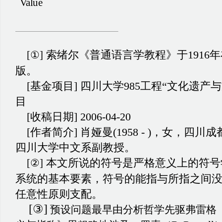
Value
索绪尔《普通语言学教程》于
191
[①]
版。
[基金项目] 四川大学
985工程“文化遗产
目
[收稿日期
] 2006-04-20
[作者简介
]
肖娅曼
(1958 - )，女，
四川大学中文系副教授。
本文所说的符号是严格意义上的符号
[②]
系统的基本要素，符号的能指与所指之间
任意性原则支配。
[③]
预设问题最早由分析哲学先驱弗雷格（G.