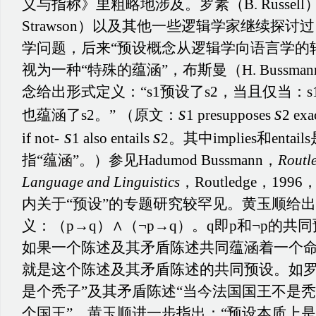
义与指称》里粗略地涉及。罗素（B. Russell）
Strawson）以及其他一些逻辑学家继续探
学问题，后来“预设概念从逻辑学向语言学的
视为一种“特殊的蕴涵”，布斯曼（H. Bussma
念给出形式定义：“s1预设了s2，当且仅当：s1
s
s
也蕴涵了s2。” （原文：
1 presupposes
2 exa
s
s
if not-
1 also entails
2。其中implies和ent
指“蕴涵”。）参见Hadumod Bussmann，
Routl
Language and Linguistics
，Routledge，1996
内关于“预设”的专题研究较罕见。黄玉顺给
义：（p→q）∧（¬p→q）。q即p和¬p的
如果一个陈述及其矛盾陈述共同蕴涵着一个
就是这个陈述及其矛盾陈述的共同预设。如罗
是个秃子”及其矛盾陈述“当今法国国王不是秃
个国王”。黄玉顺进一步指出：“预设本质上是