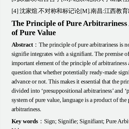
[4]
沈家煊.不对称和标记论[M].南昌:江西教育出版社
The Principle of Pure Arbitrarines
of Pure Value
Abstract
：The principle of pure arbitrariness is no
signifie integrates with a signifiant. The premise of
important element of the principle of arbitrariness 
question that whether potentially ready-made signif
advance or not. This makes it essential that the prin
divided into ‘presuppositional arbitrariness’ and ‘p
system of pure value, language is a product of the 
arbitrariness.
Key words
：Sign; Signifie; Signifiant; Pure Arbi