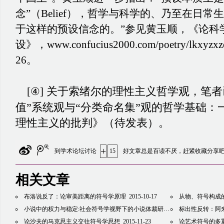
念”（
Belief），哲学与科学的、乃至在日
于这样的预设信念的。”参见黄玉顺，《论科
设》，
www.confucius2000.com/poetry/lkxyzx
26。
关于索绪尔的理性主义哲学观，笔者
[④]
值”系统观与“分类命名集”观的哲学基础：
理性主义的批判》（待发表）。
+
到学术论坛讨论
15
好文章总是百读不厌，赶紧收藏分享
相关文章
布洛说反了：论审美距离的符号学原理
2015-10-17
从物、符号构成
小说中的权力与稳定:社会符号学视野下的小说体裁研究
2015-11-03
标出性反转：阿
论沙夫的马克思主义交往符号学思想
2015-11-23
论艺术符号的多