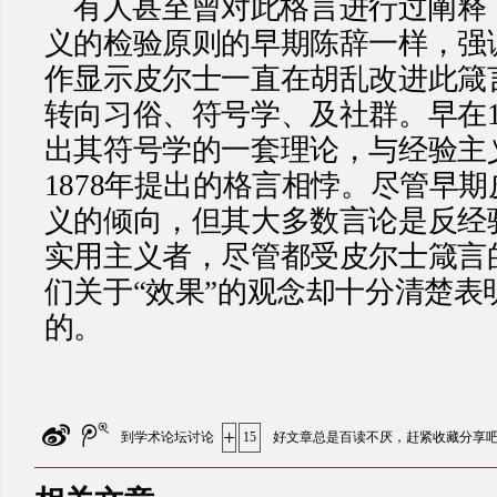
有人甚至曾对此格言进行过阐释
义的检验原则的早期陈辞一样，强
作显示皮尔士一直在胡乱改进此箴
转向习俗、符号学、及社群。早在
出其符号学的一套理论，与经验主
1878
年提出的格言相悖。尽管早期
义的倾向，但其大多数言论是反经
实用主义者，尽管都受皮尔士箴言
们关于“效果”的观念却十分清楚表
的。
+
到学术论坛讨论
15
好文章总是百读不厌，赶紧收藏分享