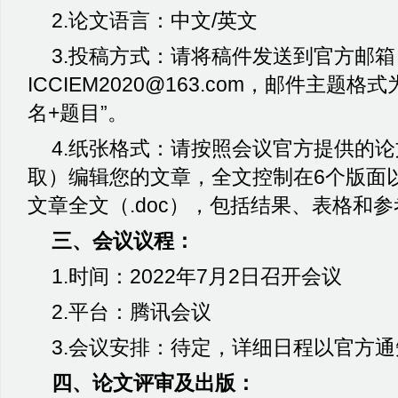
2.
论文语言：中文
/
英文
3.
投稿方式：请将稿件发送到官方邮箱
ICCIEM2020@163.com
，邮件主题格式
名
+
题目
”
。
4.
纸张格式：请按照会议官方提供的论
取）编辑您的文章，全文控制在
6
个版面
文章全文（
.doc
），包括结果、表格和参
三、会议议程：
1.
时间：
2022
年
7
月
2
日召开会议
2.
平台：腾讯会议
3.
会议安排：待定，详细日程以官方通
四、论文评审及出版：