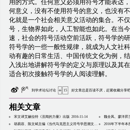
用的方式。任何意义必须用符号才能表达
何意义，没有不使用符号的意义，也没有
化就是一个社会相关意义活动的集合。不
号，生物界如此，人工智能也如此。在当
速，社会的符号活动空前活跃，符号学的
符号学的一些一般性规律，就成为人文社
动有趣的日常生活、中国传统文化为例，
入浅出地讲解符号学的定义与原理以及其
适合初次接触符号学的人阅读理解。
+
到学术论坛讨论
15
好文章总是百读不厌，赶紧收藏分享
相关文章
宋文译艾赫拉特《丑闻的力量》出版
2016-11-14
魏全凤、廖洋昇兰译
胡易容、陈文斌主编《当代马克思主义符号学思潮文选》出版
2016年下半年
2016-11-21