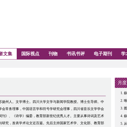
者文集
国际视点
刊物
书讯书评
电子期刊
学
月度
叙
苏扬州人。文学博士。四川大学文学与新闻学院教授。博士生导师。中
学会常务理事，中国语言学和符号学研究会理事，四川省音乐文学学会
词刊》、《诗学》编委，教育部新世纪优秀人才。主要从事诗词及艺术
与研究，发表学术论文近百篇。先后主持国家艺术学、文化部、教育部
从