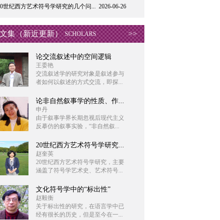
20世纪西方艺术符号学研究的几个问...
2026-06-26
文集（新近更新）
>>
SCHOLARS
论交流叙述中的空间逻辑
王委艳
交流叙述学的研究对象是叙述参与
者如何以叙述的方式交流，即探...
论非自然叙事学的性质、作...
申丹
由于叙事学界长期忽视后现代主义
反摹仿的叙事实验，“非自然叙...
20世纪西方艺术符号学研究...
赵奎英
20世纪西方艺术符号学研究，主要
涵盖了符号学艺术史、艺术符号...
文化符号学中的“标出性”
赵毅衡
关于标出性的研究，在语言学中已
经有很长的历史，但是至今在一...