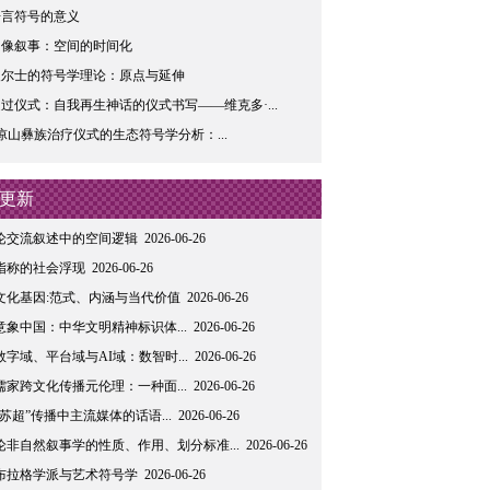
语言符号的意义
图像叙事：空间的时间化
皮尔士的符号学理论：原点与延伸
过仪式：自我再生神话的仪式书写——维克多·...
凉山彝族治疗仪式的生态符号学分析：...
更新
论交流叙述中的空间逻辑
2026-06-26
指称的社会浮现
2026-06-26
文化基因:范式、内涵与当代价值
2026-06-26
意象中国：中华文明精神标识体...
2026-06-26
数字域、平台域与AI域：数智时...
2026-06-26
儒家跨文化传播元伦理：一种面...
2026-06-26
“苏超”传播中主流媒体的话语...
2026-06-26
论非自然叙事学的性质、作用、划分标准...
2026-06-26
布拉格学派与艺术符号学
2026-06-26