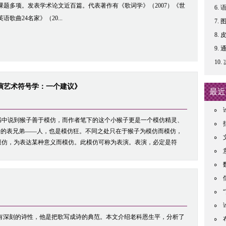
课题多项。发表学术论文近百篇。代表著作有《歌词学》（2007）《世
语歌曲24名家》（20...
通
演艺术符号学：一个建议》
最近
书中说到猴子善于模仿，而作者笔下的这个小猴子更是一个模仿精灵、
子的表兄弟——人，也是模仿狂。不同之处只在于猴子为模仿而模仿，
模仿，为表达某种意义而模仿。此模仿可称为表演。表演，必定是符
有深刻的诗性，他是把歌写成诗的典范。本文介绍老科恩生平，分析了