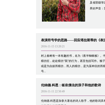
及省部级等
界好声音：英
表演符号学的思路——回应塔拉斯蒂的《表
2016-11-15 13:20:21
村上春树有一本有趣的书，名为《夜半蜘蛛猴》。
模仿狂，处处模仿“我”的行为，甚至包括写作。猴
或是为自娱而模仿，而人的模仿，是为某种目的而
号...
伦纳德.科恩：皈依佛法的浪子和他的歌诗
2016-11-11 22:50:49
伦纳德.科恩是加拿大著名的诗人歌手，他的歌词具