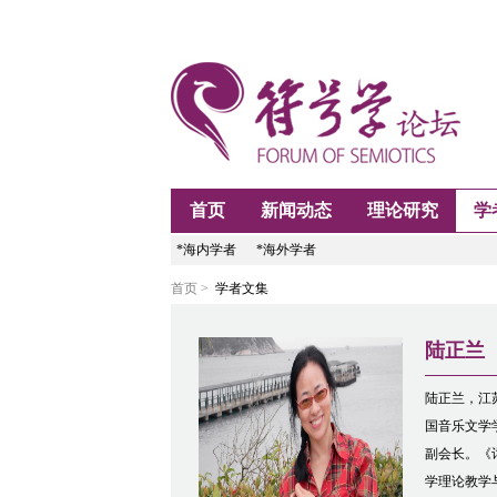
首页
新闻动态
理论研究
学
*海内学者
*海外学者
首页 >
学者文集
陆正兰
陆正兰，江
国音乐文学
副会长。《
学理论教学