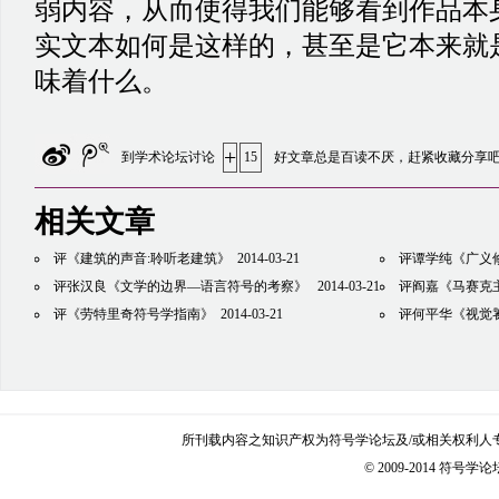
弱内容，从而使得我们能够看到作品本
实文本如何是这样的，甚至是它本来就
味着什么。
+
到学术论坛讨论
15
好文章总是百读不厌，赶紧收藏分享
相关文章
评《建筑的声音:聆听老建筑》
2014-03-21
评谭学纯《广义
评张汉良《文学的边界—语言符号的考察》
2014-03-21
评阎嘉《马赛克
评《劳特里奇符号学指南》
2014-03-21
评何平华《视觉
所刊载内容之知识产权为符号学论坛及/或相关权利人
© 2009-2014 符号学论坛 