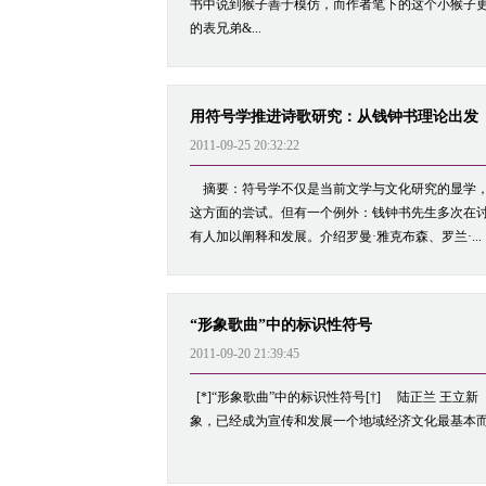
书中说到猴子善于模仿，而作者笔下的这个小猴子更
的表兄弟&...
用符号学推进诗歌研究：从钱钟书理论出发
2011-09-25 20:32:22
摘要：符号学不仅是当前文学与文化研究的显学，
这方面的尝试。但有一个例外：钱钟书先生多次在
有人加以阐释和发展。介绍罗曼·雅克布森、罗兰·...
“形象歌曲”中的标识性符号
2011-09-20 21:39:45
[*]“形象歌曲”中的标识性符号[†] 陆正兰 
象，已经成为宣传和发展一个地域经济文化最基本而可行