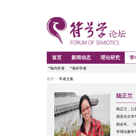
首页
新闻动态
理论研究
学
*海内学者
*海外学者
首页 >
学者文集
陆正兰
陆正兰，江
国音乐文学
副会长。《
学理论教学