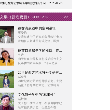
20世纪西方艺术符号学研究的几个问...
2026-06-26
文集（新近更新）
>>
SCHOLARS
论交流叙述中的空间逻辑
王委艳
交流叙述学的研究对象是叙述参与
者如何以叙述的方式交流，即探...
论非自然叙事学的性质、作...
申丹
由于叙事学界长期忽视后现代主义
反摹仿的叙事实验，“非自然叙...
20世纪西方艺术符号学研究...
赵奎英
20世纪西方艺术符号学研究，主要
涵盖了符号学艺术史、艺术符号...
文化符号学中的“标出性”
赵毅衡
关于标出性的研究，在语言学中已
经有很长的历史，但是至今在一...