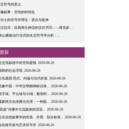
语言符号的意义
图像叙事：空间的时间化
皮尔士的符号学理论：原点与延伸
过仪式：自我再生神话的仪式书写——维克多·...
凉山彝族治疗仪式的生态符号学分析：...
更新
论交流叙述中的空间逻辑
2026-06-26
指称的社会浮现
2026-06-26
文化基因:范式、内涵与当代价值
2026-06-26
意象中国：中华文明精神标识体...
2026-06-26
数字域、平台域与AI域：数智时...
2026-06-26
儒家跨文化传播元伦理：一种面...
2026-06-26
“苏超”传播中主流媒体的话语...
2026-06-26
论非自然叙事学的性质、作用、划分标准...
2026-06-26
布拉格学派与艺术符号学
2026-06-26