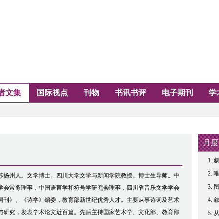
者文集
国际视点
刊物
书讯书评
电子期刊
学
月度
叙
苏扬州人。文学博士。四川大学文学与新闻学院教授。博士生导师。中
学会常务理事，中国语言学和符号学研究会理事，四川省音乐文学学会
词刊》、《诗学》编委，教育部新世纪优秀人才。主要从事诗词及艺术
与研究，发表学术论文近百篇。先后主持国家艺术学、文化部、教育部
从