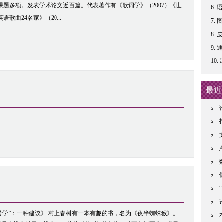
课题多项。发表学术论文近百篇。代表著作有《歌词学》（2007）《世
语歌曲24名家》（20...
通
最近
号学”：一种建议》 村上春树有一本有趣的书，名为《夜半蜘蛛猴》。