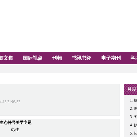
者文集
国际视点
刊物
书讯书评
电子期刊
学
月度
叙
21:08:32
生态符号美学专题
彭佳
从