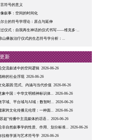
语言符号的意义
图像叙事：空间的时间化
皮尔士的符号学理论：原点与延伸
过仪式：自我再生神话的仪式书写——维克多·...
凉山彝族治疗仪式的生态符号学分析：...
更新
论交流叙述中的空间逻辑
2026-06-26
指称的社会浮现
2026-06-26
文化基因:范式、内涵与当代价值
2026-06-26
意象中国：中华文明精神标识体...
2026-06-26
数字域、平台域与AI域：数智时...
2026-06-26
儒家跨文化传播元伦理：一种面...
2026-06-26
“苏超”传播中主流媒体的话语...
2026-06-26
论非自然叙事学的性质、作用、划分标准...
2026-06-26
布拉格学派与艺术符号学
2026-06-26