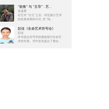
“前推” 与 “主导” : 艺...
龙迪勇
在艺术 “分立”之后，特定媒介艺术
的发展有两种方式: 求 “纯...
彭佳《生命艺术符号论》
彭佳
本书是从符号学的视角探讨生命艺
术的专著。书中首先提出了整全...