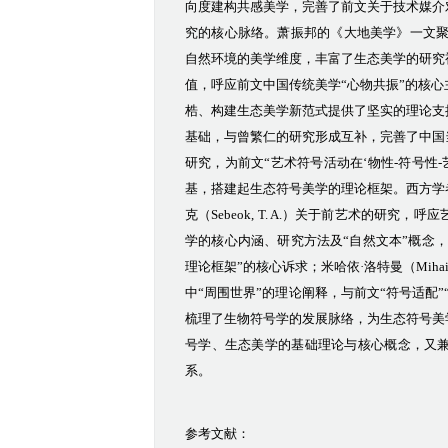
向度建构共感美学，完善了前文关于技术媒介
究的核心脉络。萧振邦的《大地美学》
一文
自然环境的美学维度，丰富了生态美学的研究
值，呼应前文中国传统美学“心物共振”的核
梏、构建生态美学新范式提供了坚实的理论支
基础，与曾繁仁的研究形成互补，完善了中国
研究，为前文
“艺术符号活动在‘物性-符号性
基，搭建起生态符号美学的理论框架。西方学
克（
Sebeok, T. A.）关于
前艺术
的研究，呼应
学的核心内涵、研究方法及“自然文本”概念，
理论框架”的核心诉求；
米哈依
·
洛特曼（
Mih
中“周围世界”的理论阐释，与前文“符号适配
梳理了生物符号学的发展脉络，为生态符号美
号学、生态美学的基础理论与核心概念，又
系。
参考文献：