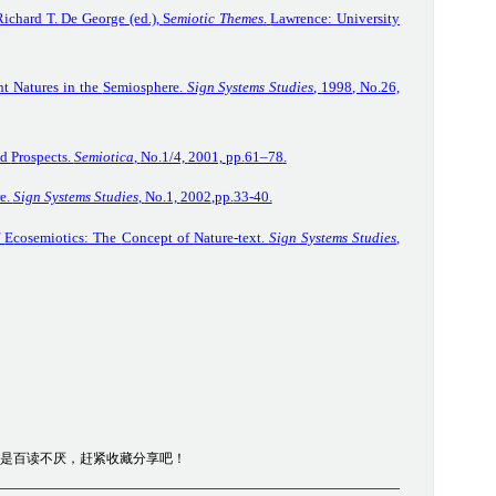
Richard T. De George
(ed.),
S
emiotic Themes
.
Lawrence: University
ent
N
atures in the
S
emiosphere.
Sign Systems Studies
,
1998
, No.26,
nd
P
rospects.
Semiotica
,
No.1/4,
2001,
pp.
61–78
.
e.
Sign Systems Stud
ies
,
No.1,
2002
,pp.
33-40.
f
E
cosemiotics: The
C
oncept of
N
ature-text.
Sign Systems Studies
,
是百读不厌，赶紧收藏分享吧！