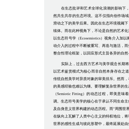
在生态批评和艺术全球化浪潮的影响下
然共生共存的生态环境。这不仅指向创作场域
滑动之下的美学后果。因此在生态环境视阈下
续体。
而在此种视角下
，不论是自然的艺术化
以
生态符号学（
Ecosemiotics
）视角介入加以
动介入的过程中不断被重写、再造与激活，而
整合性理论框架，以回应形式主旨各异的自然
实际上，过去西方艺术与美学观念长期将
以艺术鉴赏模式为核心而非自然本身存在之
传统自然美学对异质对象的审美排斥。然而，
的美感经验也难以为继。要理解复杂世界的生
（
Semiotic Fitting
）的动态过程，即美意味着
调。生态符号美学的核心在于承认不同生命主
及自身意义世界构建的动态历程。而“周围世
在纵向上瓦解了人类中心主义的特权地位，将
世界的感性生成与彼此形塑中，最终延展处由