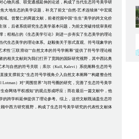
对心物共感、联觉通感延伸的论述，构成了当代生态符号美学研
聚焦大地生态的美学议题，补充了前文
“自然-艺术连续体”中宏观
视域
。
曾繁仁的两篇文献
，前者挖掘中国
“生生”美学的跨文化价
心主张，后者系统研究生态美学基本问题，为前文突破传统审美桎
撑；
程相占的
《生态美学引论》则进一步夯实了生态美学的理论
当代生态美学的理论体系。赵毅衡关于形式直观、符号现象学的
-艺术性’三联滑动”“自然文本的符号学阐释”提供了符号学理论根
者的相关文献则
为我们打开了宽阔的
国际研究视野，其中西比奥
艺术与自然的符号关联；库尔（
Kull, Kalevi）系统阐释生态符号
直接支撑前文“生态符号学视角介入自然文本阐释”“构建整合性
ail Lotman）对“周围世界”与符号圈的研究，完善了生态符号美学
”“生命网络平权感知”的观点形成呼应；
而在最后一篇文献中，他
学的跨学科延伸提供了理论参考。综上，这些文献既涵盖生态符
兼顾中西方研究视野，构成了生态符号美学研究的代表性文献体