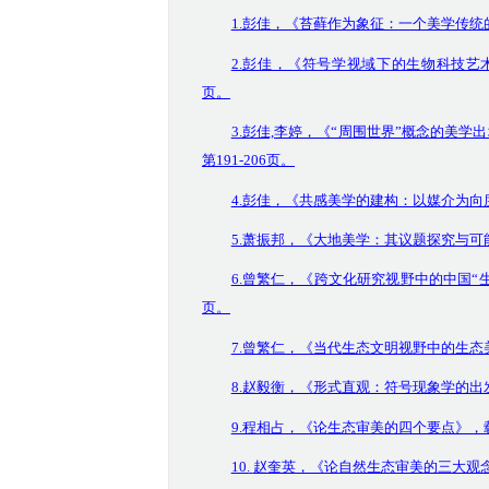
1.彭佳，《苔藓作为象征：一个美学传统的
2.彭佳，《符号学视域下的生物科技艺术及
页。
3.彭佳,李婷，《“周围世界”概念的美学
第191-206页。
4.彭佳，《共感美学的建构：以媒介为向度》
5.萧振邦，《大地美学：其议题探究与可能
6.曾繁仁，《跨文化研究视野中的中国“生生”
页。
7.曾繁仁，《当代生态文明视野中的生态美
8.赵毅衡，《形式直观：符号现象学的出发
9.程相占，《论生态审美的四个要点》，载《
10.
赵奎英，《论自然生态审美的三大观