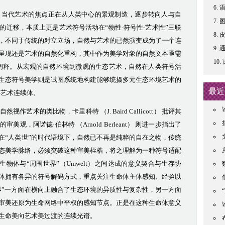
，
当代艺术
的焦点正在从人类中心的景观制造，逐步转向人与自
的迁移，本质上更是艺术符号活动在
“
物性
-符号性-艺术性”
三联
，不同于传统的对立立场，自然与艺术的已然演变成为了一个连
通
呈现还是艺术的自然化重构，其中
作为美学对象的自然文本亟需
阐释。从宏观的自然环境到微观的生态艺术，自然在人类符号活
生态符号美学则是试图系统地构建能够统摄多元生态环境艺术的
最近
-艺术连续体。
自然视作艺术的类比物，
卡里科特
（
J. Baird Callicott
）
批评其
道的审美观，阿诺德
·伯林特 （
Arnold Berleant
）
则进一步指出了
在
“人类世”的时代语境下，自然已不再是纯粹的自在之物，传统
态美学脉络，必须突破这种审美桎梏，将
之
理解为一种符号适配
生物体与
“周围世界”
（
Umwelt）之间达成的意义契合与生存协
体拥有各异的符号解码方式，重点关注生命体主体感知、经验以
界”一方面在横向上融合了生态环境的异质性与复杂性，另一方面
审美还原为生命网络中平权的感知节点。
正是在这种生命体意义
生命美向艺术美过渡的连续光谱。