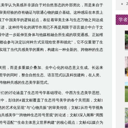
统美学认为美感并非源自于对自然形态的外部类比，而是来自于
审美经验的存有确证与联通心物的媒介基础。这种感应在本质上
学者
成了中国美学的逻辑起点，表征着审美主体与生态万物之间达成
演进，这种符号化的调节作用已不再是局限于语言媒介中介于文
展中进一步延伸至身体与他媒相融合所生成的联觉通感。正如
维
远都会参与决定以何种方式呈现给世界和彼此”
，
它不仅重塑了生
实现了当代共感美学的重构，构建
出一种全新的、跨物种的生态
关照，而是多重媒介叠加、去中心化的动态意义生成。长远来
哲学的同时，整合自然生态、语言范式以及科技建构，在人类、
跨物种共感的生态美学新范式。
者们的讨论
涵盖
了
生态符号学基础理论、中西方生态美学思想、
其中，彭佳的
4篇文献
覆盖了生态符号美学的各个关照面
，文献
1
的艺术化呈现”与“心物共振”的审美传统；文献2从符号学视角
共感美学”“跨物种生态符号景观”的论述；文献3深入阐释“周围
符号适配”“生命主体意义世界构建”的核心观点；文献4以媒介为