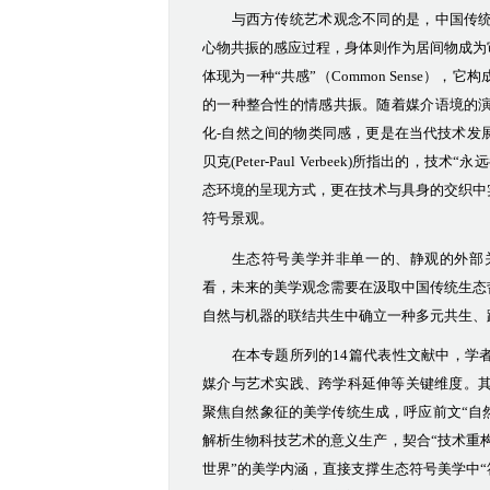
与西方传统艺术观念不同的是，中国传
心物共振的感应过程，身体则作为居间物成为
体现为一种
“共感”
（
Common Sense）
，它构
的一种整合性的情感共振。随着媒介语境的
化
-自然之间的物类同感，更是在当代技术发
贝克
(Peter-Paul Verbeek)
所
指出
的，
技术
“永
态环境的呈现方式，更在技术与具身的交织中
符号景观
。
生态符号美学并非单一的、静观的外部
看，未来的美学观念需要在汲取中国传统生态
自然与机器的联结共生中确立一种多元共生、
在本专题
所列
的
14篇代表性文献
中
，
学
媒介与艺术实践、跨学科延伸等关键维度。
聚焦自然象征的美学传统生成，呼应前文“自然
解析生物科技艺术的意义生产，契合“技术重构
世界”的美学内涵，直接支撑生态符号美学中“