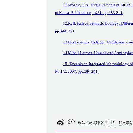
11.
Sebeok, T. A.
.
Prefigurements of Art
. I
n
of Kansas Publications
, 1981: pp.183-214.
12.
Kull, Kalevi. Semiotic
E
cology:
D
iffer
pp.
344–371.
13.
Biosemiotics: Its
R
oots,
P
roliferation, a
14.
Mihail Lotman. Umwelt and Semiospher
15.
Towards an
I
ntegrated
M
ethodology o
No.1/2,
2007
, pp.
269–294.
+
到学术论坛讨论
15
好文章总