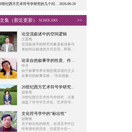
20世纪西方艺术符号学研究的几个问...
2026-06-26
文集（新近更新）
>>
SCHOLARS
论交流叙述中的空间逻辑
王委艳
交流叙述学的研究对象是叙述参与
者如何以叙述的方式交流，即探...
论非自然叙事学的性质、作...
申丹
由于叙事学界长期忽视后现代主义
反摹仿的叙事实验，“非自然叙...
20世纪西方艺术符号学研究...
赵奎英
20世纪西方艺术符号学研究，主要
涵盖了符号学艺术史、艺术符号...
文化符号学中的“标出性”
赵毅衡
关于标出性的研究，在语言学中已
经有很长的历史，但是至今在一...