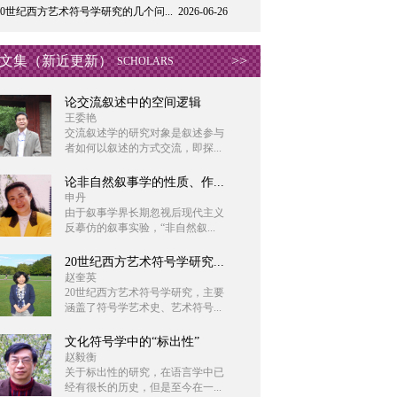
20世纪西方艺术符号学研究的几个问...
2026-06-26
文集（新近更新）
>>
SCHOLARS
论交流叙述中的空间逻辑
王委艳
交流叙述学的研究对象是叙述参与
者如何以叙述的方式交流，即探...
论非自然叙事学的性质、作...
申丹
由于叙事学界长期忽视后现代主义
反摹仿的叙事实验，“非自然叙...
20世纪西方艺术符号学研究...
赵奎英
20世纪西方艺术符号学研究，主要
涵盖了符号学艺术史、艺术符号...
文化符号学中的“标出性”
赵毅衡
关于标出性的研究，在语言学中已
经有很长的历史，但是至今在一...