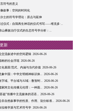
语言符号的意义
图像叙事：空间的时间化
皮尔士的符号学理论：原点与延伸
过仪式：自我再生神话的仪式书写——维克多·...
凉山彝族治疗仪式的生态符号学分析：...
更新
论交流叙述中的空间逻辑
2026-06-26
指称的社会浮现
2026-06-26
文化基因:范式、内涵与当代价值
2026-06-26
意象中国：中华文明精神标识体...
2026-06-26
数字域、平台域与AI域：数智时...
2026-06-26
儒家跨文化传播元伦理：一种面...
2026-06-26
“苏超”传播中主流媒体的话语...
2026-06-26
论非自然叙事学的性质、作用、划分标准...
2026-06-26
布拉格学派与艺术符号学
2026-06-26