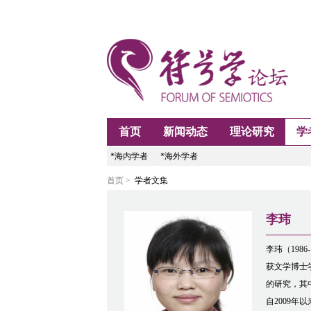
首页
新闻动态
理论研究
学
*海内学者
*海外学者
首页 >
学者文集
李玮
李玮（198
获文学博士
的研究，其
自2009