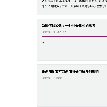
从符号表意的基本规律。以"福建南平砍杀案"系列报
号衍义可向多个方向上开展符号表意,具有分岔性;其次
新闻何以经典：一种社会建构的思考
2019-02-21 23:23:52
...
论新闻副文本对新闻收受与解释的影响
2019-02-17 19:04:11
...