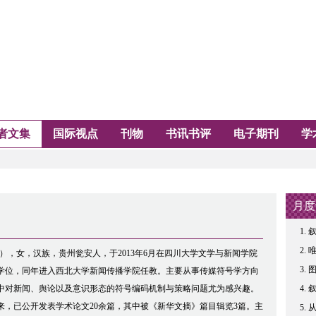
者文集
国际视点
刊物
书讯书评
电子期刊
学
月度
叙
6-），女，汉族，贵州瓮安人，于2013年6月在四川大学文学与新闻学院
学位，同年进入西北大学新闻传播学院任教。主要从事传媒符号学方向
中对新闻、舆论以及意识形态的符号编码机制与策略问题尤为感兴趣。
年以来，已公开发表学术论文20余篇，其中被《新华文摘》篇目辑览3篇。主
从